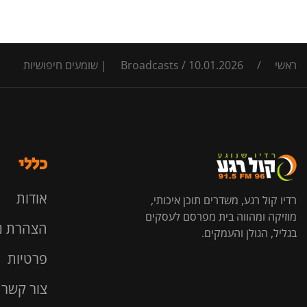
ראשי
/
10.01.2026 | שומעים חיפושיות
/
Broadcasts
כללי
אודות
רדיו קול רגע, משדרים תוכן איכותי,
מוזיקה ומהווה בית מפרסם לעסקים
הצהרת נ
בגליל, הגולן והעמקים.
פרטיות
צור קשר