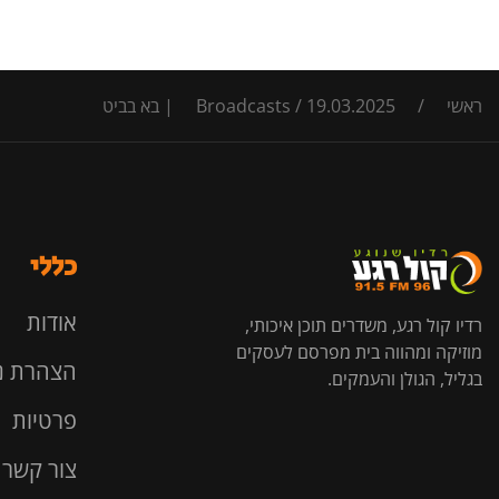
ראשי
/
19.03.2025 | בא בביט
/
Broadcasts
כללי
אודות
רדיו קול רגע, משדרים תוכן איכותי,
מוזיקה ומהווה בית מפרסם לעסקים
הצהרת נ
בגליל, הגולן והעמקים.
פרטיות
צור קשר