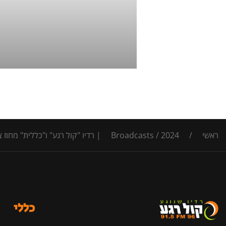
ראשי
/
2024 | רדיו "קול רגע" ו"כללית" מחוז צפון מאירים את חנוכה
/
Broadcasts
כללי