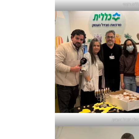
ללית רקתי
הילד מגדל העמק