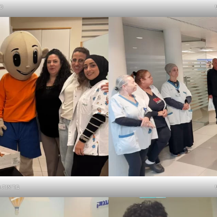
כ
בריאות 