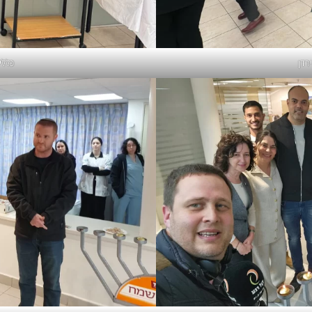
רדן
כללי