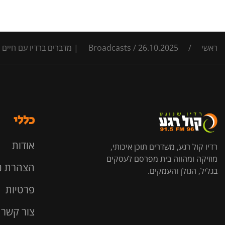
ראשי
/
26.10.2025 | מדברים ברדיו עם חיים הכט
/
Broadcasts
כללי
אודות
רדיו קול רגע, משדרים תוכן איכותי,
מוזיקה ומהווה בית מפרסם לעסקים
הצהרת נ
בגליל, הגולן והעמקים.
פרטיות
צור קשר