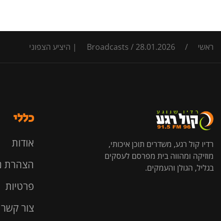
ראשי
/
28.01.2026 | היציע הצפוני
/
Broadcasts
כללי
אודות
רדיו קול רגע, משדרים תוכן איכותי,
מוזיקה ומהווה בית מפרסם לעסקים
הצהרת נ
בגליל, הגולן והעמקים.
פרטיות
צור קשר