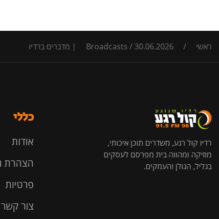
ראשי
/
30.06.2026 | מדברים ברדיו
/
Broadcasts
כללי
אודות
רדיו קול רגע, משדרים תוכן איכותי,
מוזיקה ומהווה בית מפרסם לעסקים
הצהרת נ
בגליל, הגולן והעמקים.
פרטיות
צור קשר