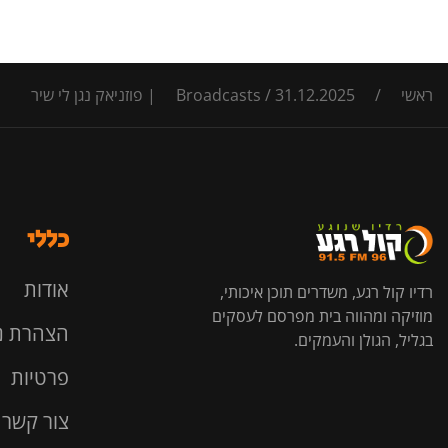
ראשי
/
31.12.2025 | פוזניאק נגן לי שיר
/
Broadcasts
כללי
אודות
רדיו קול רגע, משדרים תוכן איכותי,
מוזיקה ומהווה בית מפרסם לעסקים
הצהרת נ
בגליל, הגולן והעמקים.
פרטיות
צור קשר