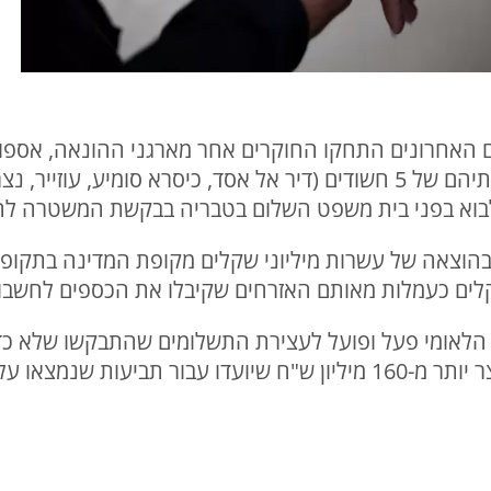
אחרונים התחקו החוקרים אחר מארגני ההונאה, אספו רא
הפיכת החקירה לגלויה פשטו על בתיהם של 5 חשודים (דיר אל אסד, כיסרא סו
בוא בפני בית משפט השלום בטבריה בבקשת המשטרה לה
בהוצאה של עשרות מיליוני שקלים מקופת המדינה בתקופ
קלים כעמלות מאותם האזרחים שקיבלו את הכספים לחשבו
הלאומי פעל ופועל לעצירת התשלומים שהתבקשו שלא כד
מצאו על ידם ככוזבות.