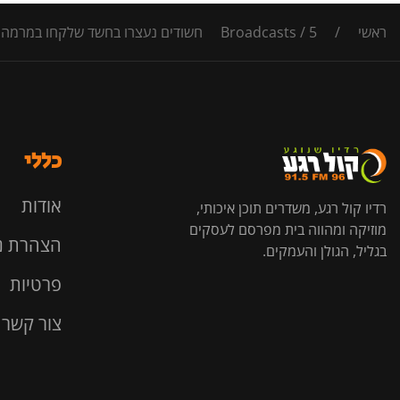
ראשי
/
5 חשודים נעצרו בחשד שלקחו במרמה עשרות מיליוני שקלים מהקופה הציבורית במהלך מלחמת "חרבות ברזל"
/
Broadcasts
כללי
אודות
רדיו קול רגע, משדרים תוכן איכותי,
מוזיקה ומהווה בית מפרסם לעסקים
הצהרת נ
בגליל, הגולן והעמקים.
פרטיות
צור קשר