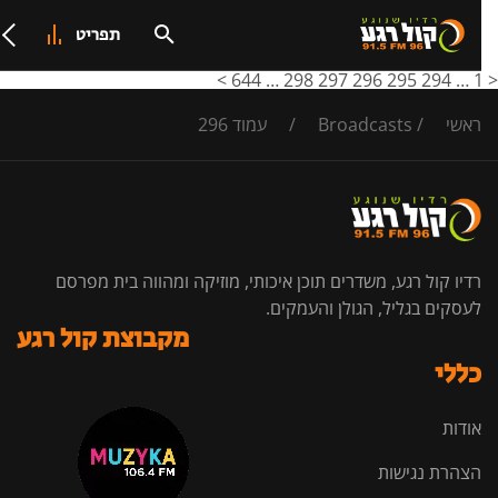
תפריט
>
644
…
298
297
296
295
294
…
ראשי
/
Broadcasts
/
עמוד 296
רדיו קול רגע, משדרים תוכן איכותי, מוזיקה ומהווה בית מפרסם
לעסקים בגליל, הגולן והעמקים.
מקבוצת קול רגע
כללי
אודות
הצהרת נגישות