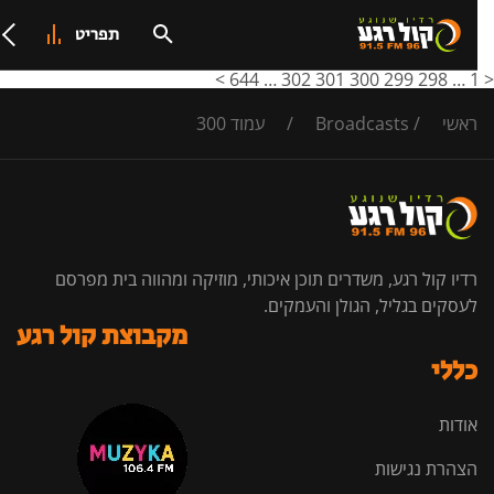
תפריט
>
644
…
302
301
300
299
298
…
ראשי
/
Broadcasts
/
עמוד 300
רדיו קול רגע, משדרים תוכן איכותי, מוזיקה ומהווה בית מפרסם
לעסקים בגליל, הגולן והעמקים.
מקבוצת קול רגע
כללי
אודות
הצהרת נגישות