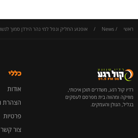
ראשי
/
News
/
אופנוע החליק ונפל למי נהר הירדן סמוך לגשר הפקק, ל'זיו' פונו בן 50 במצב קשה עם חבלת חזה ובת 3
כללי
אודות
רדיו קול רגע, משדרים תוכן איכותי,
מוזיקה ומהווה בית מפרסם לעסקים
הצהרת נ
בגליל, הגולן והעמקים.
פרטיות
צור קשר