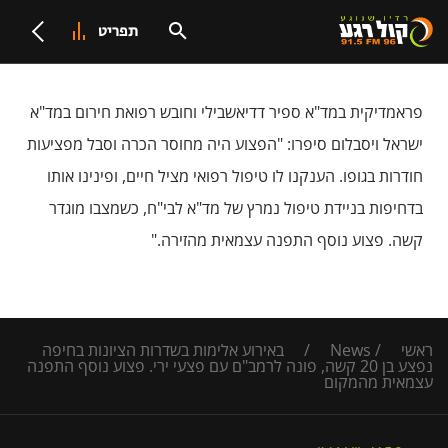
תפריט
פראמדיקית במד"א ספיר דדיאשבילי וחובש רפואת חירום במד"א
ישראל ויסבלום סיפרו: "הפצוע היה מחוסר הכרה וסבל מפציעות
חודרות בגופו. הענקנו לו טיפול רפואי מציל חיים, ופינינו אותו
בדחיפות בניידת טיפול נמרץ של מד"א לבי"ח, כשמצבו מוגדר
קשה. פצוע נוסף התפנה עצמאית מהזירה."
ראשי
/
News
/
באירוע אלימות בשדרות הציונות בחיפה
נפצע בן 20 קשה, פונה לרמב"ם עם פצעי ירי. פצוע נוסף התפנה
עצמאית מהמקום