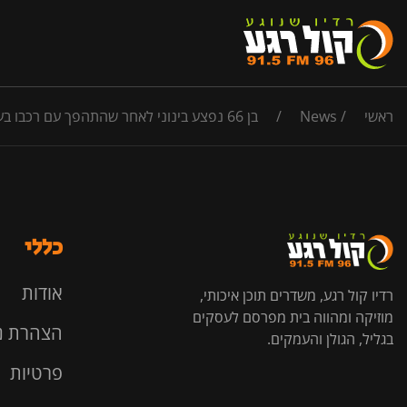
ראשי
/
News
/
בן 66 נפצע בינוני לאחר שהתהפך עם רכבו בעין הנצי"ב, פונה ל'העמק' עם חבלות בגב ובגפיים
כללי
אודות
רדיו קול רגע, משדרים תוכן איכותי,
מוזיקה ומהווה בית מפרסם לעסקים
הצהרת נ
בגליל, הגולן והעמקים.
פרטיות