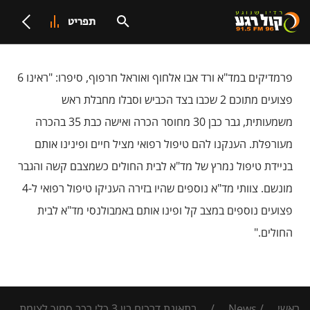
תפריט
פרמדיקים במד"א ורד אבו אלחוף ואוראל חרפוף, סיפרו: "ראינו 6
פצועים מתוכם 2 שכבו בצד הכביש וסבלו מחבלת ראש
משמעותית, גבר כבן 30 מחוסר הכרה ואישה כבת 35 בהכרה
מעורפלת. הענקנו להם טיפול רפואי מציל חיים ופינינו אותם
בניידת טיפול נמרץ של מד"א לבית החולים כשמצבם קשה והגבר
מונשם. צוותי מד"א נוספים שהיו בזירה העניקו טיפול רפואי ל-4
פצועים נוספים במצב קל ופינו אותם באמבולנסי מד"א לבית
החולים."
ראשי
/
News
/
בתאונת דרכים בין 3 כלי רכב סמוך לצומת