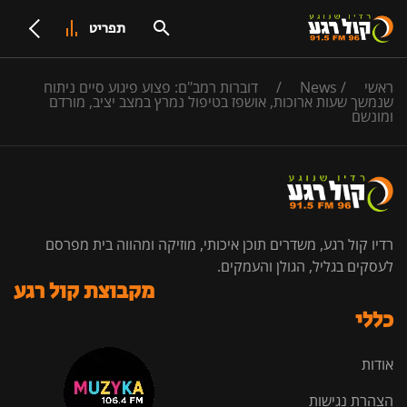
תפריט
ראשי
/
News
/
‏דוברות רמב"ם: פצוע פיגוע סיים ניתוח
שנמשך שעות ארוכות, אושפז בטיפול נמרץ במצב יציב, מורדם
ומונשם
רדיו קול רגע, משדרים תוכן איכותי, מוזיקה ומהווה בית מפרסם
לעסקים בגליל, הגולן והעמקים.
מקבוצת קול רגע
כללי
אודות
הצהרת נגישות