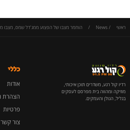
ראשי
/
News
/
הוחמר מצבו של הפצוע ממג'דל שמס, מצבו מוגדר
כללי
אודות
רדיו קול רגע, משדרים תוכן איכותי,
מוזיקה ומהווה בית מפרסם לעסקים
הצהרת נ
בגליל, הגולן והעמקים.
פרטיות
צור קשר