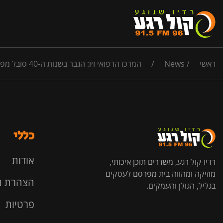
ראשי
/
News
/
המרכז הרפואי זיו: הגבר בשנות ה-40 סובל מפציעה חודרת בפלג גופו העליון – מצבו מוגדר קשה ולא יציב, והצוות הרפואי נאבק כעת על חייו
כללי
אודות
רדיו קול רגע, משדרים תוכן איכותי,
מוזיקה ומהווה בית מפרסם לעסקים
הצהרת נ
בגליל, הגולן והעמקים.
פרטיות