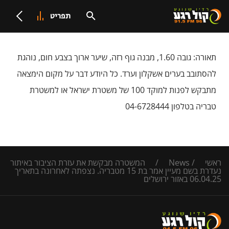
תפריט
תאורה: גובה 1.60, מבנה גוף רזה, שיער ארוך בצבע חום, נוהגת
להסתובב בערים אשקלון וערד. כל היודע דבר על מקום הימצאה
מתבקש לפנות למוקד 100 של משטרת ישראל או למשטרת
טבריה בטלפון 04-6728444
ראשי
/
News
/
המשטרה מבקשת את עזרת הציבור באיתור
נעדרת בשם מעיין אמר בת 15 מטבריה. נצפתה לאחרונה בתאריך
06.04.25 באזור ירושלים