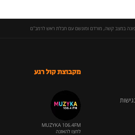
מקבוצת קול רגע
גישות
MUZYKA 106.4FM
לחצו להאזנה