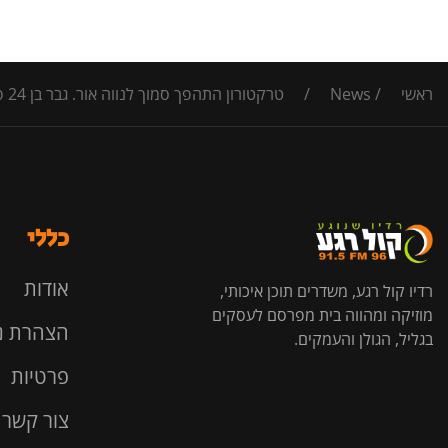
ראשי
/
News
/
טרקטורון התהפך סמוך לנווה אור. גבר בן 24 פונה במצב קשה, מורדם ומונשם עם חבלת ראש לרמב"ם
כללי
אודות
רדיו קול רגע, משדרים תוכן איכותי,
מוזיקה ומהווה בית מפרסם לעסקים
הצהרת נ
בגליל, הגולן והעמקים.
פרטיות
צור קשר