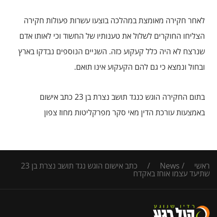
לאחר חקירה מאומצת במהלכה בוצעו עשרות פעולות חקירה
הצליחו החוקרים לשלול את טענותיו של החשוד וכי לאותו אדם
שנרצח לא היה כלל קעקוע כזה. השניים הנוספים נבדקו בארץ
ובחול ונמצא כי גם להם הקעקוע אינו תואם.
בתום החקירה הוגש כנגד תושב נצרת בן 23 כתב אישום
באמצעות עורכת הדין מאי סקר מפרקליטות מחוז צפון
ראשי
/
News
/
כתב אישום הוגש נגד תושב נצרת בן 23
שתיעד עצמו אוחז באקדח