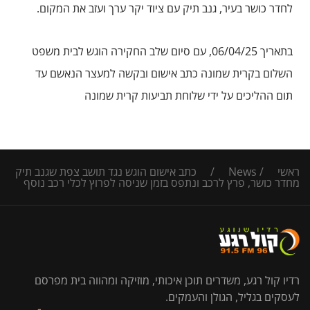
לחדר כושר בעיר, גנב תיק עם ציוד יקר ערך ועזב את המקום.
בתאריך 06/04/25, עם סיום שלב החקירה הוגש לבית משפט
השלום בקרית שמונה כתב אישום ובקשה למעצר הנאשם עד
תום ההליכים על ידי שלוחת תביעות קרית שמונה
ראשי
/
News
/
כתב אישום הוגש נגד תושב צפת שגנב תיק
מחדר כושר, פרץ לרכב ונתפס בזמן שניסה לפרוץ לכלי רכב נוסף
רדיו קול רגע, משדרים תוכן איכותי, מוזיקה ומהווה בית מפרסם
לעסקים בגליל, הגולן והעמקים.