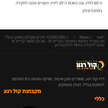
ה־60 לחייו, ובנו בשנות ה־20 לחייו. השניים עוכבו לחקירה
בתחנת זבולון
ראשי
/
News
/
כ-10,000,000 מיליון שקלים במזומן הכולל
גם כסף זר נתפסו בפשיטה בקריית ים – אב ובן תושבי קריית ים
עוכבו לחקירה בחשד להלבנת הון
רדיו קול רגע, משדרים תוכן איכותי, מוזיקה ומהווה בית מפרסם
לעסקים בגליל, הגולן והעמקים.
מקבוצת קול רגע
כללי