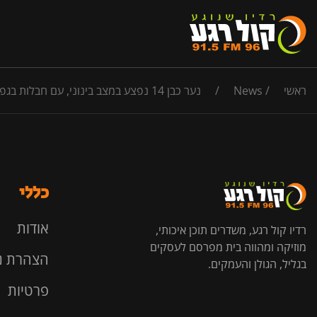
ראשי
/
News
/
נער כבן 14 נפצע במצב בינוני, עם חבלות בגפיים במהלך רכיבה בשטח פתוח ופונה לב"ח רמב"ם
כללי
אודות
רדיו קול רגע, משדרים תוכן איכותי,
מוזיקה ומהווה בית מפרסם לעסקים
הצהרת נ
בגליל, הגולן והעמקים.
פרטיות