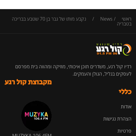
ראשי
/
News
/
נקבע מותו של גבר בן 70 שטבע בבריכה
בטבריה
רדיו קול רגע, משדרים תוכן איכותי, מוזיקה ומהווה בית מפרסם
לעסקים בגליל, הגולן והעמקים.
מקבוצת קול רגע
כללי
אודות
הצהרת נגישות
פרטיות
MUZYKA 106.4FM