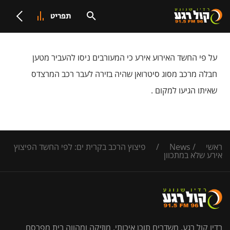
תפריט
על פי החשד האירוע אירע כי המעורבים ניסו להעביר מטען
חבלה מרכב מסוג סיטרואן שהיה בזירה לעבר רכב המרצדס
שאיתו הגיעו למקום .
ראשי
/
News
/
פיצוץ הרכב בקרית ים: לפי החשד הפיצוץ
אירע שלא במתכוון
רדיו קול רגע, משדרים תוכן איכותי, מוזיקה ומהווה בית מפרסם