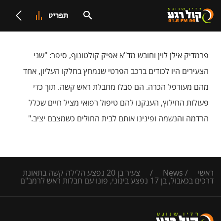
תפריט
פרמדיק אילן לוין וחובש מד"א אפיק קולטונוף, סיפר: "שני
הצעירים היו לכודים ברכב הפרטי שנמחץ בחלקו העליון, אחד
מהם מעורפל הכרה. הם סבלו מחבלת ראש קשה. תוך כדי
פעולות החילוץ, הענקנו להם טיפול רפואי מציל חיים שכלל
הרדמה והנשמה ופינינו אותם לבית החולים כשמצבם יציב."
ראשי
/
News
/
צעיר בן 20 נפצע הלילה קשה בתאונת
דרכים בכאבול, בן 17 נפצע בינוני, פונו עם חבלות ראש לרמב"ם