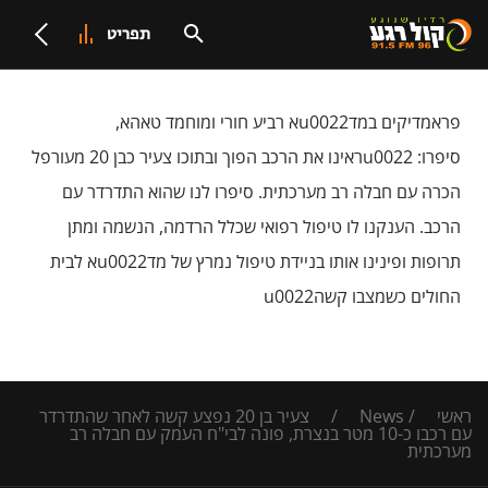
תפריט
פראמדיקים במדu0022א רביע חורי ומוחמד טאהא,
סיפרו: u0022ראינו את הרכב הפוך ובתוכו צעיר כבן 20 מעורפל
הכרה עם חבלה רב מערכתית. סיפרו לנו שהוא התדרדר עם
הרכב. הענקנו לו טיפול רפואי שכלל הרדמה, הנשמה ומתן
תרופות ופינינו אותו בניידת טיפול נמרץ של מדu0022א לבית
החולים כשמצבו קשהu0022
ראשי
/
News
/
צעיר בן 20 נפצע קשה לאחר שהתדרדר
עם רכבו כ-10 מטר בנצרת, פונה לבי"ח העמק עם חבלה רב
מערכתית