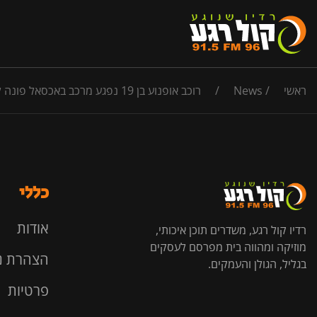
ראשי
/
News
/
רוכב אופנוע בן 19 נפגע מרכב באכסאל פונה להעמק במצב בינוני עם חבלות בגפיים
כללי
אודות
רדיו קול רגע, משדרים תוכן איכותי,
מוזיקה ומהווה בית מפרסם לעסקים
הצהרת נ
בגליל, הגולן והעמקים.
פרטיות