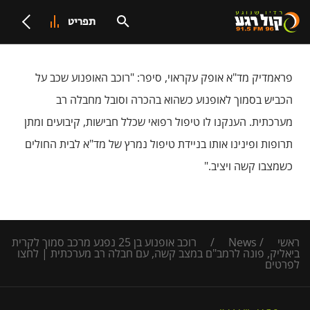
תפריט
פראמדיק מד"א אופק עקראוי, סיפר: "רוכב האופנוע שכב על
הכביש בסמוך לאופנוע כשהוא בהכרה וסובל מחבלה רב
מערכתית. הענקנו לו טיפול רפואי שכלל חבישות, קיבועים ומתן
תרופות ופינינו אותו בניידת טיפול נמרץ של מד"א לבית החולים
כשמצבו קשה ויציב."
ראשי
/
News
/
רוכב אופנוע בן 25 נפגע מרכב סמוך לקרית
ביאליק, פונה לרמב"ם במצב קשה, עם חבלה רב מערכתית | לחצו
לפרטים