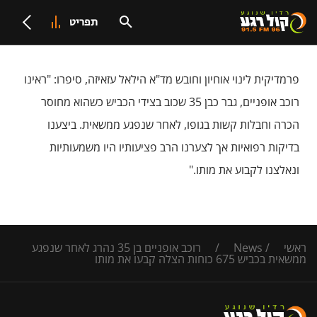
תפריט
פרמדיקית לינוי אוחיון וחובש מד"א הילאל עזאיזה, סיפרו: "ראינו
רוכב אופניים, גבר כבן 35 שכוב בצידי הכביש כשהוא מחוסר
הכרה וחבלות קשות בגופו, לאחר שנפגע ממשאית. ביצענו
בדיקות רפואיות אך לצערנו הרב פציעותיו היו משמעותיות
ונאלצנו לקבוע את מותו."
ראשי
/
News
/
רוכב אופניים בן 35 נהרג לאחר שנפגע
ממשאית בכביש 675 כוחות הצלה קבעו את מותו