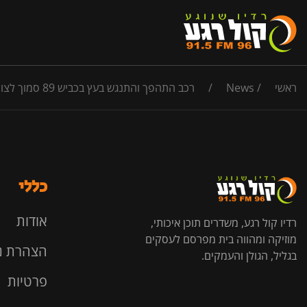
ראשי
/
News
/
רכב התהפך והתנגש בעץ בכביש 89 סמוך לצומת מירון. בן 50 נפצע בינוני עם חבלות בגפיים ופונה לבית החולים
כללי
אודות
רדיו קול רגע, משדרים תוכן איכותי,
מוזיקה ומהווה בית מפרסם לעסקים
הצהרת נ
בגליל, הגולן והעמקים.
פרטיות