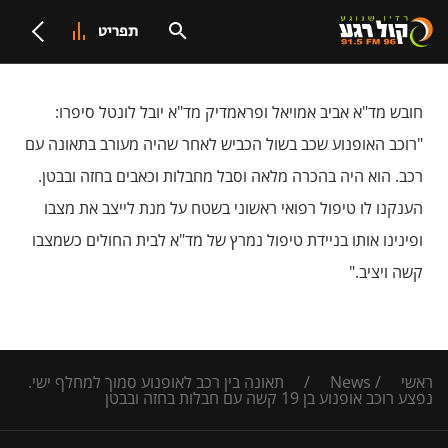
תפריט
חובש מד"א אביב אמויאל ופראמדיק מד"א יובל לונטל סיפרו:
"רוכב האופנוע שכב בשול הכביש לאחר שהיה מעורב בתאונה עם
רכב. הוא היה בהכרה מלאה וסבל מחבלות וכאבים בחזה ובבטן.
הענקנו לו טיפול רפואי ראשוני בשטח על מנת לייצב את מצבו
ופינינו אותו בניידת טיפול נמרץ של מד"א לבית החולים כשמצבו
קשה ויציב."
ראשי
/
News
/
תאונה בין רכב לאופנוע סמוך למחלף ישי.
נפצע רוכב אופנוע בן 19 קשה עם חבלות בחזה ובבטן