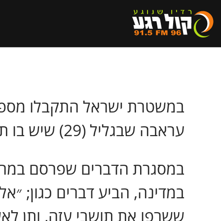
במשטרת ישראל התקבלו מספר 
עראבה שבגליל (29) שיש בו תוכן החשוד כעבירת הסתה.
במסגרת הדברים שפרסם במרש
במדינה, הביע דברים כגון; ״א
ששרפו את תושבי עזה, ותן לא