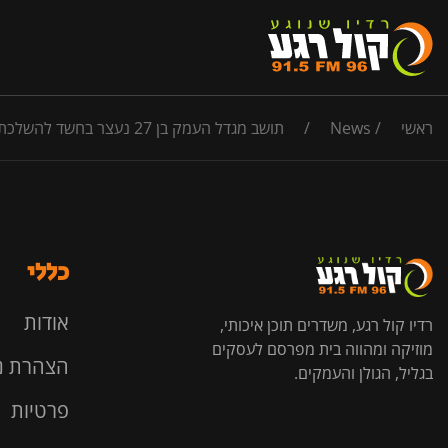
ראשי
/
News
/
תושב מגדל העמק בן 27 נעצר בחשד להשלכת אבוקה במשחק בין חיפה למכבי ת"א בסמי עופר
כללי
אודות
רדיו קול רגע, משדרים תוכן איכותי,
מוזיקה ומהווה בית מפרסם לעסקים
הצהרת נ
בגליל, הגולן והעמקים.
פרטיות