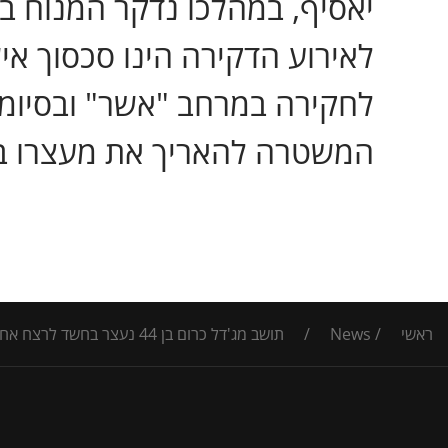
לאירוע הדקירה הינו סכסוך א
לחקירה במרחב "אשר" ובסיומ
המשטרה להאריך את מעצרו ב
ראשי
/
News
/
תושב מג'דל כרום בן 44 נעצר בחשד לרצח אחיו בכפר יאסיף