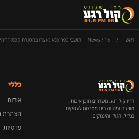
ראשי
/
15 תושבי כפר כנא נעצרו במסגרת סכסוך דמים ביישוב, נתפסו כלי נשק
/
News
כללי
אודות
רדיו קול רגע, משדרים תוכן איכותי,
מוזיקה ומהווה בית מפרסם לעסקים
הצהרת נ
בגליל, הגולן והעמקים.
פרטיות