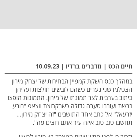
חיים הכט | מדברים ברדיו | 10.09.23
במהלך כנס השקת קמפיין הבחירות של יצחק מירון
הצטלמו שני נערים כשהם לובשים חולצות ועליהן
כיתוב בערבית לצד תמונתו של מירון. התמונות הופצו
ברשת ועוררו סערה גדולה כשבקבוצת ווצאפ "רובע
יזרעאל" אל כתב אחד התושבים "זה יצחק מירון…
תחשבו טוב טוב איזה עיר אתם רוצים פה".
נזכיר כי לפני חמש שנים המאבק בין מירון לראש