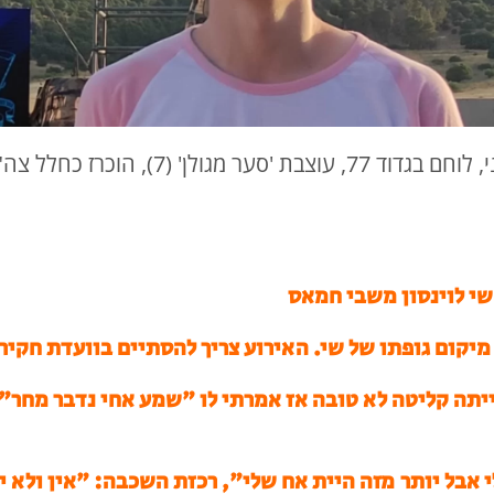
סמ"ר שי לוינסון, בן 19, מגבעת אבני, לוחם בגדוד 7
שי לוינסון משבי חמאס
יקום גופתו של שי. האירוע צריך להסתיים בוועדת חק
בל הייתה קליטה לא טובה אז אמרתי לו "שמע אחי נדבר מח
אבל יותר מזה היית אח שלי", רכזת השכבה: "אין ולא יה