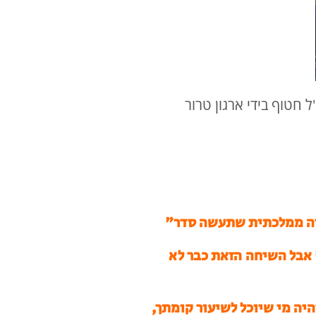
7, עוצבת 'סער מגולן' (7), הוכרז כחלל צה"ל חטוף בידי ארגון טרור
ירה ממלכתית שתעשה סדר"
ר" אבל השיחה הזאת כבר לא
יה מי שיוכל לשיעור קומתך,