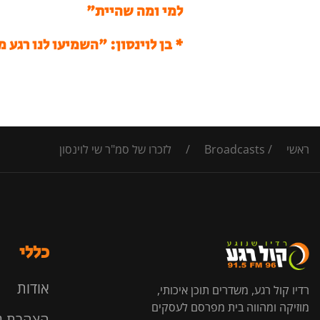
למי ומה שהיית"
* בן לוינסון: "השמיעו לנו רגע
ראשי
/
Broadcasts
/
לזכרו של סמ"ר שי לוינסון
כללי
אודות
רדיו קול רגע, משדרים תוכן איכותי,
מוזיקה ומהווה בית מפרסם לעסקים
הצהרת נ