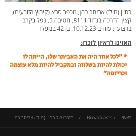
רס"ן (מיל') אביתר כהן, מכפר סבא (קיבוץ הזורעים),
קצין הדרכה בגדוד 8111, חטיבה 5, נפל בקרב
ברצועת עזה ב-10.12.23, בן 42 בנופלו
האזינו לראיון לזכרו:
*
"לכל אחד היה את האביתר שלו, הייתה לו
יכולת להיות בשלווה ובמקביל להיות מלא עוצמה
וכריזמה"
ראשי
/
Broadcasts
/
לזכרו של רס"ן (מיל') אביתר כהן