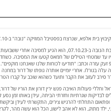
בוץ בית אלפא, שנרצח בפסטיבל המוזיקה "נובה" ב-07.10.
דרור בהט מבית אלפא, נרצח במסיבת הנובה ב-07.10.23, הוא ה
 עד שמטחי הטילים של חמאס קטעו את המסיבה. כשחדר
להסתמס עם המשפחה בשעה 9:19 זעק עזרה וכתב: "תודיעו לכוחות שלנו שאנחנ
עלה בגורלו. אחרי יומיים אותרה גופתו של דרור במחנה 
ראל וחללי פעולות האיבה פגש ירין דורון את הוריו של דרור
 עליתי לבית חולים לבדיקות שגרתיות וחזרתי הביתה, עידן באותו זמ
ופתאום התחלתי להרגיש צירים, התקשרתי לעידן וביקשתי 
י, ילד מתוק, הוא לא אהב לישון, הכל הוא עשה מהר, לקר