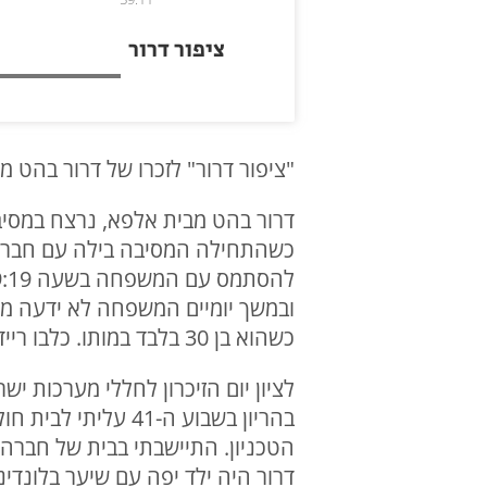
ציפור דרור
"ציפור דרור" לזכרו של דרור בהט מקי
כשהתחילה המסיבה בילה עם חבריו
ובמשך יומיים המשפחה לא ידעה מה 
כשהוא בן 30 בלבד במותו. כלבו ריידר סירב לעזוב את הקבר ותועד כשהוא שוכב על קברו הטרי של דרור.
לציון יום הזיכרון לחללי מערכות יש
בהריון בשבוע ה-41
הטכניון. התיישבתי בבית של חברה 
דרור היה ילד יפה עם שיער בלונדינ