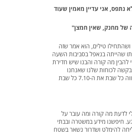
א נתפס, אני עדיין מאמין שעוד
של מחנק, שאין חמצן"
כתב שחם שם ושהתחילו טילים, הוא אמר שזה
 הוא עוד התכתב עם גיל אחותו שהייתה בנאפל בסביבות השעה
 להבין מה קורה והבנו שיש חדירת
וכתב "תודיעו בבקשה לכוחות שלנו שאנחנו
מוקפים", אלה היו המילים האחרונות שלו. היומיים הראשונים שהוא נעדר היו כמו נצח, אני חווה כל שבת את ה-7.10 כל שבת
לי לדעת מה קורה ומה עובר על
ע. חיפשנו מידע במשטרה ובבתי
ליחה להימלט ושדרור נשאר בשטח