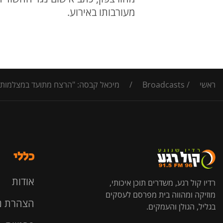
מעורבותו באירוע.
ראשי
/
Broadcasts
/
מיכאל קבסה: "הרצח מתועד במצלמות 
כללי
אודות
רדיו קול רגע, משדרים תוכן איכותי,
מוזיקה ומהווה בית מפרסם לעסקים
הצהרת נ
בגליל, הגולן והעמקים.