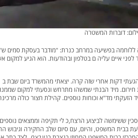
לום: דוברות המשטרה
 ללוחמה בפשיעה במרחב כנרת: "מודבר בעסקת סמים ש"
פני איים עליה ם בטלפון ובהודעות. הוא הגיע למקום אע
ת חירום. מיד הבנתי שמשהו מתרחש ונסעתי למקום שממנו 
יד הזעקתי מד"א וכוחות נוספים. קהילת חצור כולה מרכי
כין ששימשה לביצוע הרצח,כ לי תקיפה וממצאים נוספים.
29, הוארך מעת לעת בבית המשפט, והיום, עם סיום שלב החקירה וג
המרכזי בבית המשפט המחוזי בנצרת בגין
רצח
, לצד כתב אי