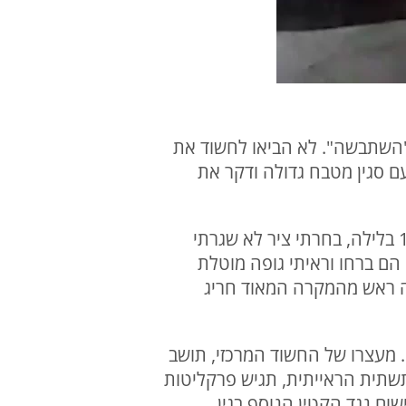
השתבשה". לא הביאו לחשוד את
ם סגין מטבח גדולה ודקר את
ראש מועצת חצור, מיכאל קבסה: "הגעתי דקות אחרי שזה קרה. יצאתי מהמשרד ביום שבת ב 1 בלילה, בחרתי ציר לא שגרתי
הם ברחו וראיתי גופה מוטלת
נה ראש מהמקרה המאוד חריג
 מעצרו של החשוד המרכזי, תושב
יבוש התשתית הראייתית, תגיש פרקליטות
שום נגד הקטין הנוסף בגין