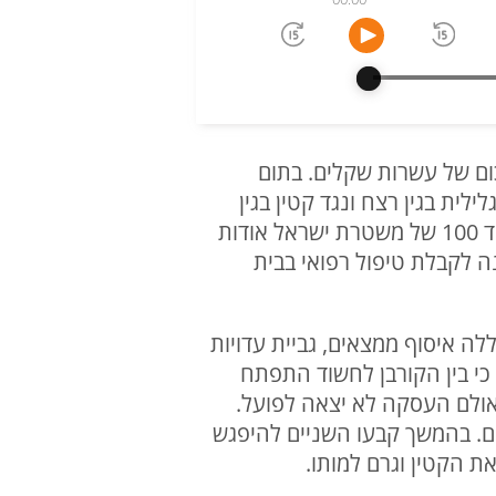
ום של עשרות שקלים. בתום
ית בגין רצח ונגד קטין בגין
מעורבות באירוע. בתאריך 26/04/26, זמן קצר לאחר השעה 01:00 בלילה, התקבל דיווח במוקד 100 של משטרת ישראל אודות
ונפצע באורח אנוש. הקטין פונה לקבלת טיפול רפואי בבית
לה איסוף ממצאים, גביית עדויות
כי בין הקורבן לחשוד התפתח
אולם העסקה לא יצאה לפועל.
ם. בהמשך קבעו השניים להיפגש
 הקטין וגרם למותו.