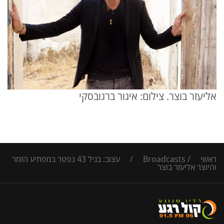
אליעזר בוצר. צילום: איגור ברגובסקי
ראשי
/
Broadcasts
/
עצוב: בגיל 43 נפטר במפתיע הזמר
והיוצר אליעזר בוצר