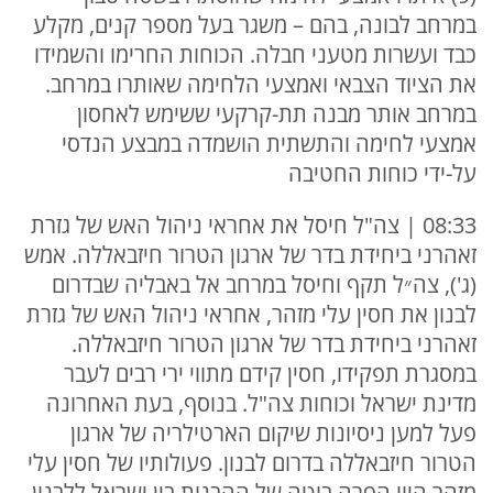
במרחב לבונה, בהם – משגר בעל מספר קנים, מקלע
כבד ועשרות מטעני חבלה. הכוחות החרימו והשמידו
את הציוד הצבאי ואמצעי הלחימה שאותרו במרחב.
במרחב אותר מבנה תת-קרקעי ששימש לאחסון
אמצעי לחימה והתשתית הושמדה במבצע הנדסי
על-ידי כוחות החטיבה
08:33 | צה"ל חיסל את אחראי ניהול האש של גזרת
זאהרני ביחידת בדר של ארגון הטרור חיזבאללה. אמש
(ג'), צה״ל תקף וחיסל במרחב אל באבליה שבדרום
לבנון את חסין עלי מזהר, אחראי ניהול האש של גזרת
זאהרני ביחידת בדר של ארגון הטרור חיזבאללה.
במסגרת תפקידו, חסין קידם מתווי ירי רבים לעבר
מדינת ישראל וכוחות צה"ל. בנוסף, בעת האחרונה
פעל למען ניסיונות שיקום הארטילריה של ארגון
הטרור חיזבאללה בדרום לבנון. פעולותיו של חסין עלי
מזהר היוו הפרה בוטה של ההבנות בין ישראל ללבנון.