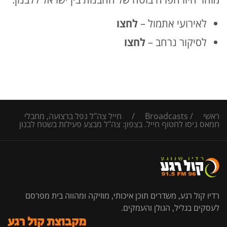
לאירועי אתמול –
לחצו
לסיקור נרחב –
ל
חצו
ראשי
/
Broadcasts
/
חייל צה"ל נפל ברצועה, מחבלי
חמאס ניסו לחטוף חייל. בצפון: צה"ל מבצע פעילות בשטח לבנון
רדיו קול רגע, משדרים תוכן איכותי, מוזיקה ומהווה בית מפרסם
לעסקים בגליל, הגולן והעמקים.
מקבוצת קול רגע