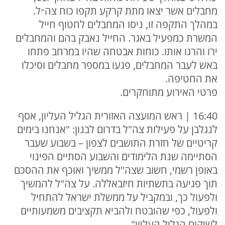
מחבלים אשר יצאו מתת קרקע תקפו כוח צה״ל.
במהלך התקפה זו, ניסו המחבלים לחטוף חייל
המשרת כמפעיל באגר. החייל נאבק בהם והמחבלים
ירו והרגו אותו. כוחות אבטחה שהיו במרחב פתחו
באש לעבר המחבלים, פגעו במספר מחבלים וסיכלו
את החטיפה.
פרטי האירוע מתוחקרים.
16:40 | ראש המועצה האזורית הגליל העליון, אסף
לנגלבן על פעילות צה"ל בדרום לבנון: "אנחנו בימים
קריטיים של חזרת התושבים לצפון – בשבוע שעבר
הסתיימה שנת הלימודים והשבוע הסתיים הפינוי
באופן רשמי, חשוב שצה"ל ממשיך ואוכף את ההסכם
תוך פגיעה בתשתיות חיזבאללה. על צה"ל להמשיך
ולפעול כך, ובמקביל על ממשלת ישראל להתחיל
ולפעול, כפי שהובטח ולהביא תקציבים משמעותיים
לשיקום הגליל העליון"