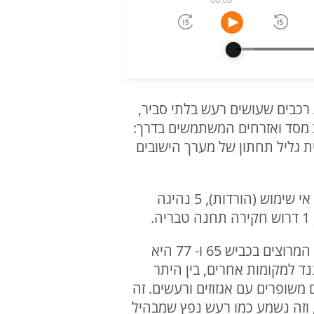
רכבים שעושים רעש בלתי סביר,
וב מסד ואזרחים המשתמשים בדרך:
ת גליל תחתון של מערך הישובים
במהלך הפעילות נמצאו באזור מעל ל- 50 רכבים משופרים, כאשר בפעילות נרשמו: 35 דו"חות אי שימוש (הורדות), 5 נהיגה
ניצן פלג, ראש המועצה האזורית גליל תחתון, מתנדב במג"ב שלקח חלק במבצע: "סוגיית רכבי המרוצים בכביש 65 ו- 77 היא
ננד למקומות אחרים, בין היתר
משופרים עם אגזוזים ורעשים. זה
, וזה נשמע כמו רעש נפץ שמבהיל