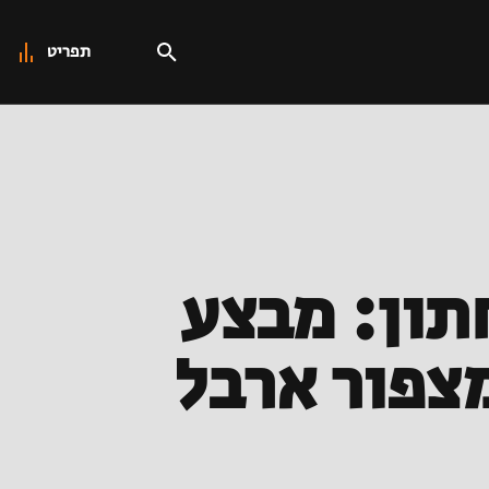
תפריט
תון: מבצע
מצפור ארבל