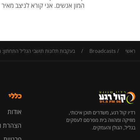
המון אנשים. אני קורא לניצב מאיר
ראשי
/
Broadcasts
/
בעקבות תלונות תושבי הגליל התחתון: 
כללי
אודות
רדיו קול רגע, משדרים תוכן איכותי,
מוזיקה ומהווה בית מפרסם לעסקים
הצהרת נ
בגליל, הגולן והעמקים.
פרטיות