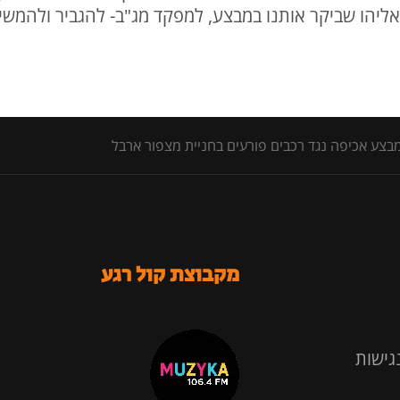
 אליהו שביקר אותנו במבצע, למפקד מג"ב- להגביר ולהמשיך
מבצע אכיפה נגד רכבים פורעים בחניית מצפור ארבל
מקבוצת קול רגע
גישות