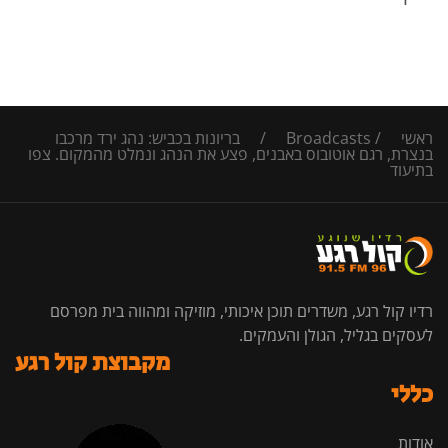
ראשי
/
Broadcasts
/
בריונות בכביש: נהג ירד מרכבו
בנצרת, רגם אוטובוס באבנים, פצע את הנהג ונמלט מהמקום. צפו
בתיעוד
רדיו קול רגע, משדרים תוכן איכותי, מוזיקה ומהווה בית מפרסם
לעסקים בגליל, הגולן והעמקים.
מקבוצת קול רגע
כללי
אודות