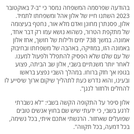
בהודעה שפרסמה המשפחה נמסר כי "ב-7 באוקטובר
2023 השתנו חייו של אלון אהל ומשפחתו לתמיד.
אלון, פסנתרן מחונן ואדם מלא אור, נחטף בעיצומה
של מתקפת הטרור, כשהוא נושא עמו רק דבר אחד,
אמונה. במשך 738 ימים ולילות של חושך, אחז אלון
באמונה הזו, במוזיקה, באהבה של משפחתו ובחיבוק
של עם שלם שלא הפסיק להתפלל ולפעול למענו.
לאחר יותר משנתיים בשבי, אלון שב הביתה, פצוע
בגופו אך חזק ברוחו. במהלך השבי נפצע בראשו
ובעינו, והוא נדרש כעת לתהליך שיקום ארוך שיסייע לו
להחלים ולחזור לנגן".
אלון סיפר על התקופה הקשה בשבי: "לא נשברתי
לרגע בשבי, כי ידעתי שיש שם בחוץ אנשים טובים
שפועלים שאחזור. הרגשתי אתכם איתי, בכל נשימה,
בכל דמעה, בכל תקווה".