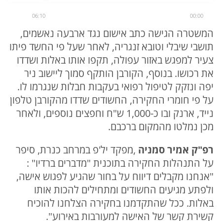
06:10
00:00
המשטרה הגישה כתב אישום נגד ארבעה נאשמים,
תושבי שיבלי וטובא זנגריה, לאחר שעל פי החשד פיתו
צעיר למפגש באזור עפולה, תקפו אותו באלות ושדדו
את רכושו. בנוסף, הקורבן הותקף סמוך ליישוב ניר
יפה ונזקק לטיפול רפואי בעקבות חבלות שנגרמו לו.
על פי חומרי החקירה, החשודים שדדו מהקורבן טלפון
נייד, ארנק ובו כ-1,000 ש"ח וחפצים נוספים, ולאחר
מכן נמלטו מהמקום ברכבם.
רפ"ק אמיר סמניה
,מפקד יל'פ במרחב כנרת, סיפר
על התנהלות החקירה בתוכנית "מדברים ברדיו" :
"אנחנו מקבלים דיווח על בחור שהגיע לפגוש אישה,
ולפתע מגיעים החשודים ומתחילים להכות אותו
באלות. ככל שהתקדמנו בחקירה הצלחנו להוכיח
קשירת קשר של האישה למעורבות באירוע".