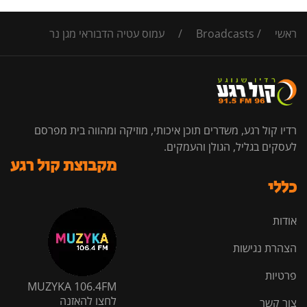
ראשי
/
Broadcasts
/
עמוס עטיה הדבוראי מגן נר
רדיו קול רגע, משדרים תוכן איכותי, מוזיקה ומהווה בית מפרסם
לעסקים בגליל, הגולן והעמקים.
מקבוצת קול רגע
כללי
אודות
הצהרת נגישות
פרטיות
MUZYKA 106.4FM
לחצו להאזנה
צור קשר