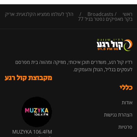
ראשי
/
Broadcasts
/
הלך לעולמו ממציא הקלנועית: אריק
בקר מאפיקים נפטר בגיל 77
רדיו קול רגע, משדרים תוכן איכותי, מוזיקה ומהווה בית מפרסם
לעסקים בגליל, הגולן והעמקים.
מקבוצת קול רגע
כללי
אודות
הצהרת נגישות
פרטיות
MUZYKA 106.4FM