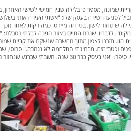
ביל לפגיעה ישירה בעסק שלו: "אשתי העירה אותי בשלוש 
 לה שתחזור לישון, בטח זה מיירט. כמה דקות לאחר מכך
קום". לדבריו, שגרת החיים באזור הפכה לבלתי נסבלת: 
 הזו. חזרנו לצפון מתוך מחשבה שנשקם את קריית שמונה
חת טילים, רחפנים וכטב"מים. מבחינתי המלחמה לא נגמרה." סרו
להרצליה ואף הקים שם עסק חלופי, סיפר: "אני בעסק כבר 30 