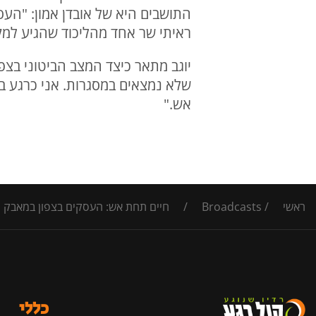
התושבים היא של אובדן אמון: "העס
ראיתי שר אחד מהליכוד שהגיע למק
יוגב מתאר כיצד המצב הביטוני בצפ
שלא נמצאים במסגרות. אני כרגע במ
אש."
ראשי
/
Broadcasts
/
חיים תחת אש: העסקים בצפון במאבק 
כללי