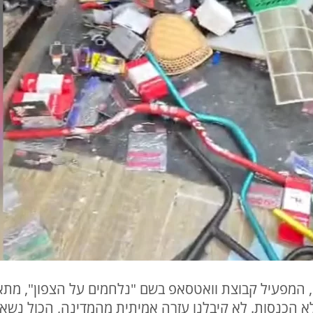
, המפעיל קבוצת וואטסאפ בשם "נלחמים על הצפון", מתא
לא הכנסות. לא קיבלנו עזרה אמיתית מהמדינה, הכול נשאר